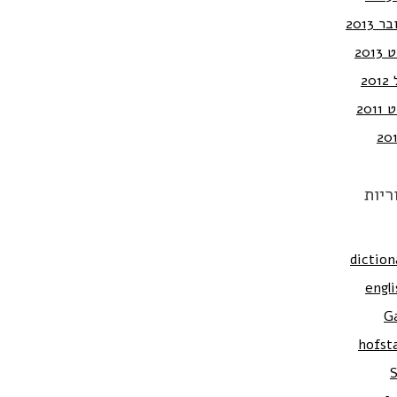
 2013
201
20
201
ריות
diction
engli
G
hofst
S