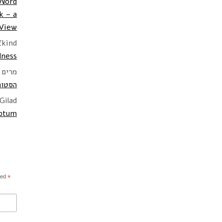
 Last Word
k – a
 View
fkind
ness
מרים 
הסטור
Gilad
iptum
indicates required
*