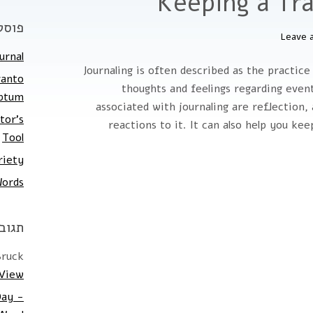
Keeping a Tra
פוסט
Leave 
urnal
Journaling is often described as the practic
ranto
thoughts and feelings regarding event
iptum
associated with journaling are reflection,
tor's
reactions to it. It can also help you ke
Tool
riety
Words
תגוב
Bruck
 View
Day -