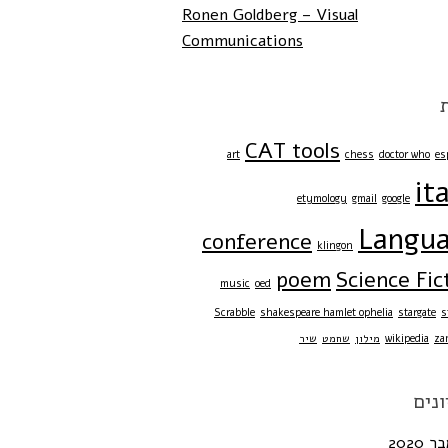
Ronen Goldberg – Visual
Communications
CAT tools
art
chess
doctor who
es
it
etymology
gmail
google
Langu
conference
klingon
poem
Science Fic
music
oed
Scrabble
shakespeare hamlet ophelia
stargate
s
za
wikipedia
מילון
שחמט
שיר
ונים
2020