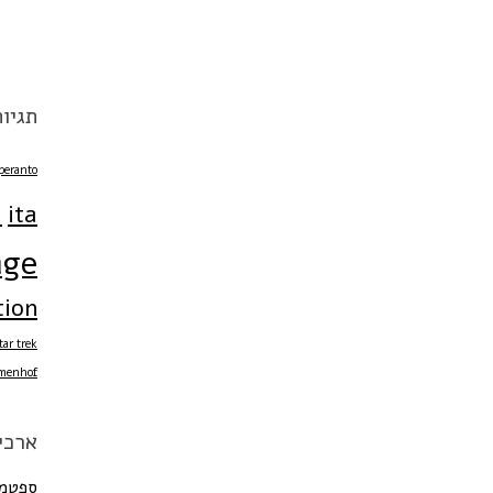
תגיות
peranto
a
ita
age
tion
tar trek
menhof
ארכי
ספטמבר 