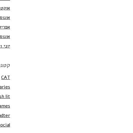
אוקטובר
אוגוסט 3
אפריל 12
אוגוסט 1
יוני 2011
קטגו
CAT
aries
sh lit
ames
adter
ocial